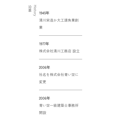
沿革
History
1945年
清川栄造か大工請負業創
業
1977年
株式会社清川工務店 設立
2006年
社名を株式会社青い空に
変更
2006年
青い空一級建築士事務所
開設