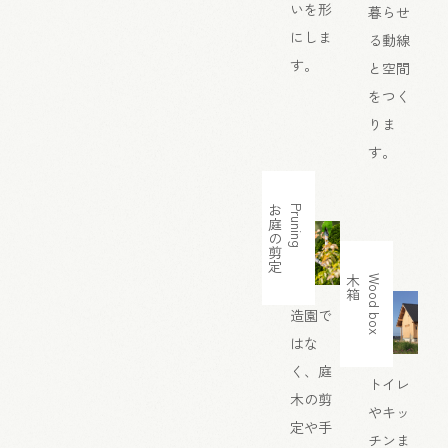
いを形
暮らせ
にしま
る動線
す。
と空間
をつく
りま
す。
お庭の剪定
Pruning
木箱
Wood box
造園で
はな
く、庭
トイレ
木の剪
やキッ
定や手
チンま