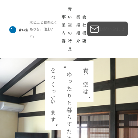
青
事
い
実
会
木と土と石のぬく
業
空
績
社
お問い合わせ
もりを、住まい
内
の
紹
概
に。
容
特
介
要
長
“
をつくっています
青い空は
ゆったりと暮らすための日本の家
、
。