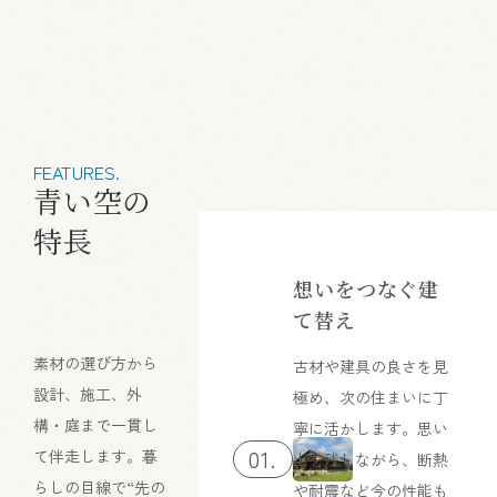
FEATURES.
青い空の
特長
想いをつなぐ建
て替え
素材の選び方から
古材や建具の良さを見
設計、施工、外
極め、次の住まいに丁
構・庭まで一貫し
寧に活かします。思い
01.
て伴走します。暮
出を残しながら、断熱
らしの目線で“先の
や耐震など今の性能も