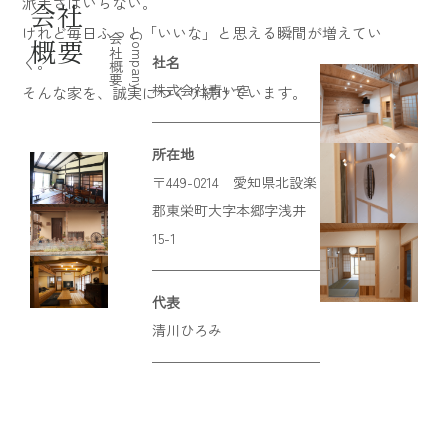
派手さはいらない。
会社
けれど毎日ふっと「いいな」と思える瞬間が増えてい
会社概要
Company
概要
社名
く。
株式会社青い空
​​​​​​​そんな家を、誠実につくり続けています。
所在地
〒449-0214 愛知県北設楽
郡東栄町大字本郷字浅井
15-1
代表
清川ひろみ