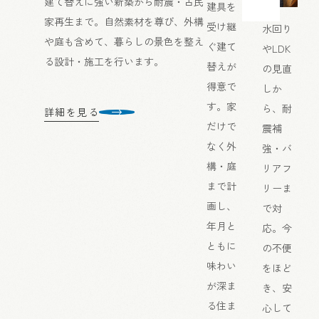
建て替えに強い新築から耐震・古民
建具を
家再生まで。自然素材を尊び、外構
受け継
水回り
や庭も含めて、暮らしの景色を整え
ぐ建て
やLDK
る設計・施工を行います。
替えが
の見直
得意で
しか
す。家
ら、耐
詳細を見る
だけで
震補
なく外
強・バ
構・庭
リアフ
まで計
リーま
画し、
で対
年月と
応。今
ともに
の不便
味わい
をほど
が深ま
き、安
る住ま
心して