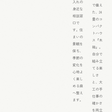
入れの
で備え
身近な
た、24
相談窓
畳のコ
口で
ンパク
す。住
トハウ
まいの
ス『木
景観を
箱』。
保ち、
自分で
季節の
組み立
変化を
てる楽
心地よ
しさ
く楽し
と、大
める庭
工の手
へ整え
仕事の
ます。
確かさ
を両立